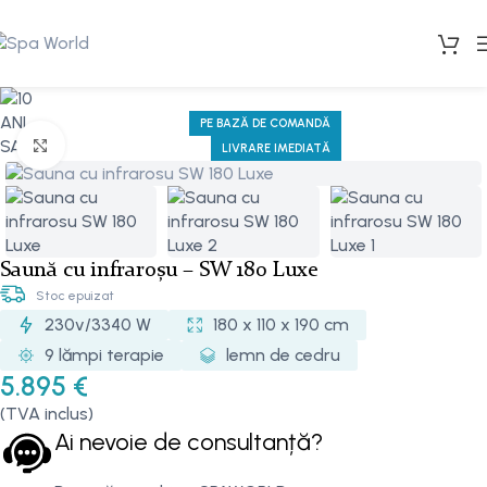
PE BAZĂ DE COMANDĂ
Mărește imaginea
LIVRARE IMEDIATĂ
Saună cu infraroșu – SW 180 Luxe
Stoc epuizat
230v/3340 W
180 x 110 x 190 cm
9 lămpi terapie
lemn de cedru
5.895
€
(TVA inclus)
Ai nevoie de consultanță?