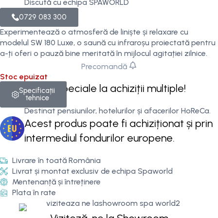
Discută cu echipa SPAWORLD
0729 083 300
Experimentează o atmosferă de liniște și relaxare cu
modelul SW 180 Luxe, o saună cu infraroșu proiectată pentru
a-ți oferi o pauză bine meritată în mijlocul agitației zilnice.
Precomandă
Stoc epuizat
Prețuri speciale la achiziții multiple!
Specificații
tehnice
Destinat pensiunilor, hotelurilor și afacerilor HoReCa.
Acest produs poate fi achiziționat și prin
intermediul fondurilor europene.
Livrare în toată România
Livrat și montat exclusiv de echipa Spaworld
Mentenanță și întreținere
Plata în rate