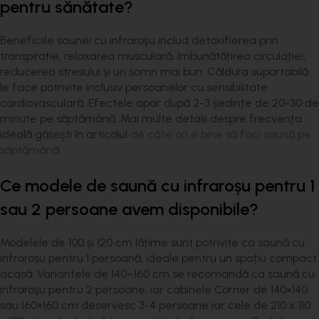
pentru sănătate?
Beneficiile saunei cu infraroșu includ detoxifierea prin
transpirație, relaxarea musculară, îmbunătățirea circulației,
reducerea stresului și un somn mai bun. Căldura suportabilă
le face potrivite inclusiv persoanelor cu sensibilitate
cardiovasculară. Efectele apar după 2-3 ședințe de 20-30 de
minute pe săptămână. Mai multe detalii despre frecvența
ideală găsești în articolul
de câte ori e bine să faci saună pe
săptămână
.
Ce modele de saună cu infraroșu pentru 1
sau 2 persoane avem disponibile?
Modelele de 100 și 120 cm lățime sunt potrivite ca saună cu
infraroșu pentru 1 persoană, ideale pentru un spațiu compact
acasă. Variantele de 140–160 cm se recomandă ca saună cu
infraroșu pentru 2 persoane, iar cabinele Corner de 140×140
sau 160×160 cm deservesc 3-4 persoane iar cele de 210 x 110