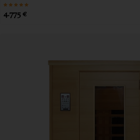
4.775
€