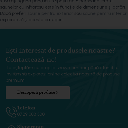
x 190 ajungând până la un spațiu de 6 persoane. Prețul
saunelor cu infraroșu este în funcție de dimensiune și dotări.
Dacă preferi
saune pentru exterior
sau
saune pentru interior
explorează și aceste categorii.
Ești interesat de produsele noastre?
Contactează-ne!
Te așteptăm cu drag la showroom dar până atunci te
invităm să explorezi online colecția noastră de produse
premium.
Descoperă produse
Telefon
0729 083 300‬‬
Showroom