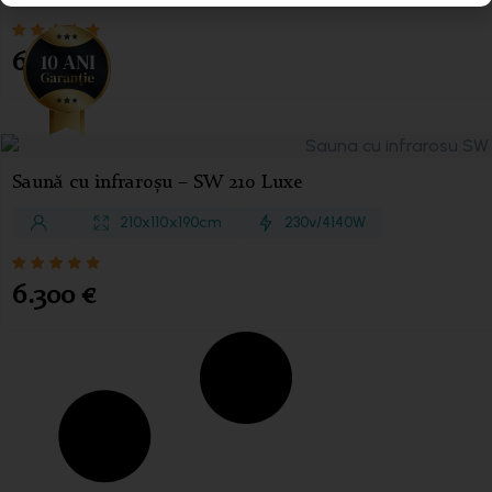
6.300
€
Saună cu infraroșu – SW 210 Luxe
210 x 110 x 190 cm
230v/4140 W
6.300
€