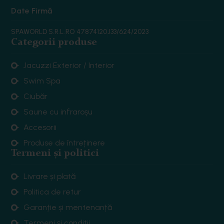
Date Firmă
SPAWORLD S.R.L.
RO 47874120
J33/624/2023
Categorii produse
Jacuzzi Exterior / Interior
Swim Spa
Ciubăr
Saune cu infraroșu
Accesorii
Produse de întreținere
Termeni și politici
Livrare și plată
Politica de retur
Garanție și mentenanță
Termeni și condiții