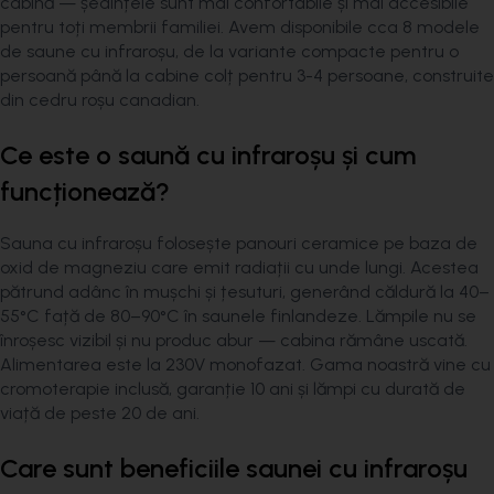
cabină — ședințele sunt mai confortabile și mai accesibile
pentru toți membrii familiei. Avem disponibile cca 8 modele
de saune cu infraroșu, de la variante compacte pentru o
persoană până la cabine colț pentru 3-4 persoane, construite
din cedru roșu canadian.
Ce este o saună cu infraroșu și cum
funcționează?
Sauna cu infraroșu folosește panouri ceramice pe baza de
oxid de magneziu care emit radiații cu unde lungi. Acestea
pătrund adânc în mușchi și țesuturi, generând căldură la 40–
55°C față de 80–90°C în saunele finlandeze. Lămpile nu se
înroșesc vizibil și nu produc abur — cabina rămâne uscată.
Alimentarea este la 230V monofazat. Gama noastră vine cu
cromoterapie inclusă, garanție 10 ani și lămpi cu durată de
viață de peste 20 de ani.
Care sunt beneficiile saunei cu infraroșu