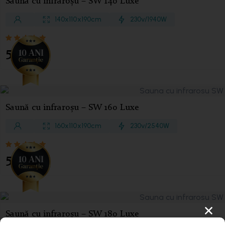
Saună cu infraroșu – SW 140 Luxe
140 x 110 x 190 cm
230v/1940 W
5.100
€
Saună cu infraroșu – SW 160 Luxe
160 x 110 x 190 cm
230v/2540 W
5.485
€
Saună cu infraroșu – SW 180 Luxe