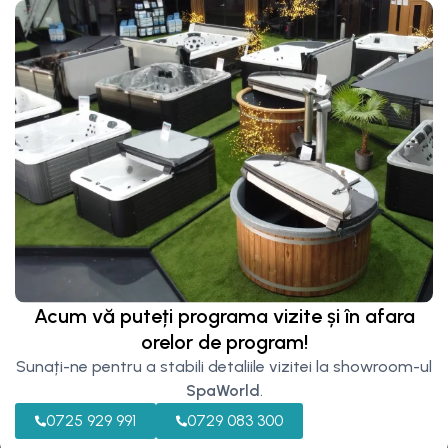
180 x 110 x 190 cm
230v/3340 W
5.895
€
Saună cu infraroșu – SW 140 Corner Luxe
140 x 140 x 190 cm
230v/2840 W
5.995
€
Acum vă puteți programa vizite și în afara
orelor de program!
Sunați-ne pentru a stabili detaliile vizitei la showroom-ul
SpaWorld
.
Saună cu infraroșu – SW 160 Corner Luxe
0725 929 991
0729 083 300
160 x 160 x 190 cm
230v/3090 W