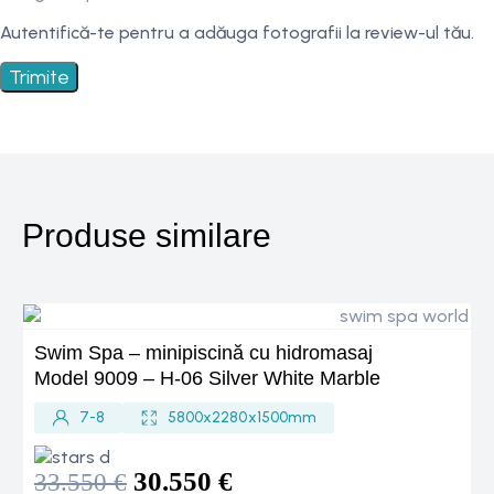
Autentifică-te pentru a adăuga fotografii la review-ul tău.
Produse similare
Swim Spa – minipiscină cu hidromasaj
S
Model 9009 – H-06 Silver White Marble
M
7-8
5800 x 2280 x 1500 mm
30.550
€
33.550
€