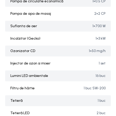
Pompa de circulatie economică
1×0.5 CP
Pompa de apa de masaj
2×2 CP
Suflanta de aer
1×700 W
Incalzitor (Gecko)
1×3 kW
Ozonizator CD
1×50 mg/h
Injector de ozon si mixer
1 set
Lumini LED ambientale
16 buc
Filtru de hârtie
1 buc SW-200
Tetieră
1 buc
Tetieră LED
2 buc