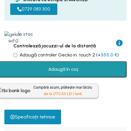
0729 083 300
În stoc
Controlează jacuzzi-ul de la distanță
Adaugă controler Gecko in. touch 2
(+
355,0
€
)
Adaugă în coș
Cumpără acum, plătește mai târziu
de la 2172.50 LEI / lună
Specificații tehnice