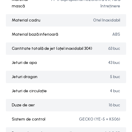
mască
întreținere
Material cadru
Otel Inoxidabil
Material bază inferioară
ABS
Cantitate totală de jet (oțel inoxidabil 304)
63 buc
Jeturi de apa
43 buc
Jeturi dragon
5 buc
Jeturi de circulație
4 buc
Duze de aer
16 buc
Sistem de control
GECKO (YE-5 + K506)