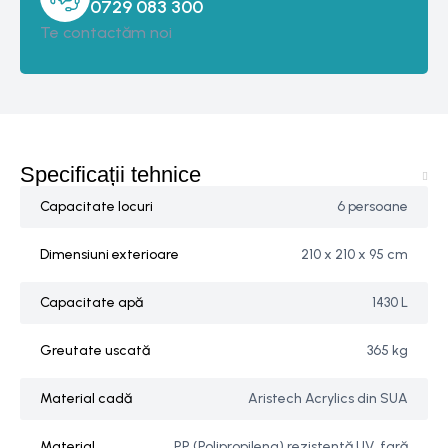
0729 083 300‬
Te contactăm noi
Specificații tehnice
Capacitate locuri
6 persoane
Dimensiuni exterioare
210 x 210 x 95 cm
Capacitate apă
1430 L
Greutate uscată
365 kg
Material cadă
Aristech Acrylics din SUA
Material
PP (Polipropilena) rezistentă UV, fară