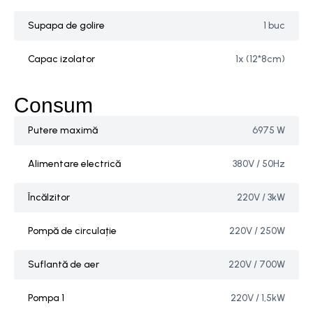
Supapa de golire
1 buc
Capac izolator
1x (12*8cm)
Consum
Putere maximă
6975 W
Alimentare electrică
380V / 50Hz
Încălzitor
220V / 3kW
Pompă de circulație
220V / 250W
Suflantă de aer
220V / 700W
Pompa 1
220V / 1,5kW