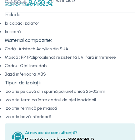
(TVA inclus)
9.650
€
8.650
€
Economisești
1.000
€
Include:
1x capac izolator
1x scară
Material compoziție:
Cadă : Aristech Acrylics din SUA
Mască : PP (Polipropilena) rezistentă UV, fară întreținere
Cadru : Oțel Inoxidabil
Bază inferioară: ABS
Tipuri de izolații:
Izolație pe cuvă din spumă poliuretanică 25-30mm
Izolatie termica între cadrul de oțel inoxidabil
Izolație termică pe mască
Izolație bază inferioară
Ai nevoie de consultanță?
Discută cu echipa SPAWORLD