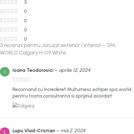
3
0
0
0
0
3 recenzii pentru
Jacuzzi exterior / interior – SPA
WORLD Calgary H-09 White
Ioana Teodorovici
–
aprilie 12, 2024
I
Recomand cu încredere!! Multumesc echipei spa world
pentru toata consultanta si sprijinul acordat!
Lupu Vlad-Cristian
–
mai 2, 2024
L