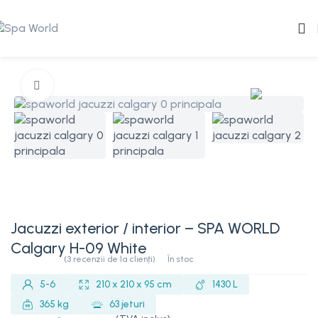
Mărește imaginea
Jacuzzi exterior / interior – SPA WORLD
Calgary H-09 White
În stoc
(
3
recenzii de la clienți)
5-6
210 x 210 x 95 cm
1430 L
365 kg
63 jeturi