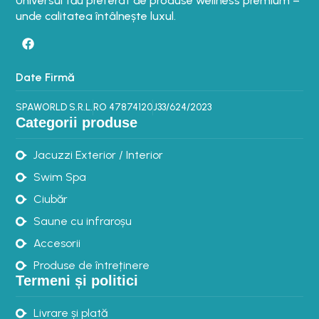
Universul tău preferat de produse wellness premium –
unde calitatea întâlnește luxul.
Date Firmă
SPAWORLD S.R.L.
RO 47874120
J33/624/2023
Categorii produse
Jacuzzi Exterior / Interior
Swim Spa
Ciubăr
Saune cu infraroșu
Accesorii
Produse de întreținere
Termeni și politici
Livrare și plată