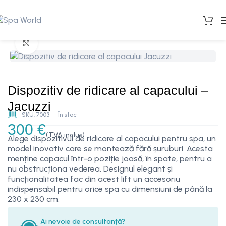
Mărește imaginea
Dispozitiv de ridicare al capacului –
Jacuzzi
SKU:
7003
În stoc
300
€
(TVA inclus)
Alege dispozitivul de ridicare al capacului pentru spa, un
model inovativ care se montează fără șuruburi. Acesta
menține capacul într-o poziție joasă, în spate, pentru a
nu obstrucționa vederea. Designul elegant și
funcționalitatea fac din acest lift un accesoriu
indispensabil pentru orice spa cu dimensiuni de până la
230 x 230 cm.
Ai nevoie de consultanță?