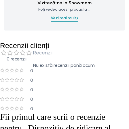
Viziteză-ne la Showroom
Poți vedea acest produs la ...
Vezi mai mult
Recenzii clienți
Recenzii
0 recenzii
Nu există recenzii până acum.
0
0
0
0
0
Fii primul care scrii o recenzie
pentru „Dispozitiv de ridicare al