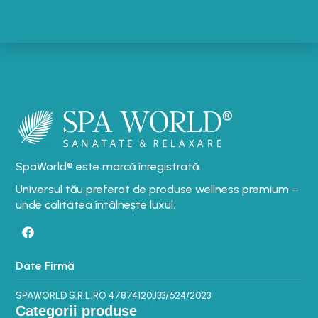
SpaWorld® este marcă înregistrată.
Universul tău preferat de produse wellness premium –
unde calitatea întâlnește luxul.
Date Firmă
SPAWORLD S.R.L.
RO 47874120
J33/624/2023
Categorii produse