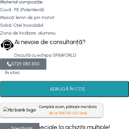
Material compoziție:
Cuvă : PE (Polietilenă)
Mască: lemn de pin tratat
Sobă: Oțel Inoxidabil
Zona de încălzire: aluminiu
Ai nevoie de consultanță?
Discută cu echipa SPAWORLD
0729 083 300
În stoc
ADAUGĂ ÎN COȘ
Cumpără acum, plătește mai târziu
de la 1097.50 LEI / lună
Prețuri speciale la achiziții multiple!
Specificații