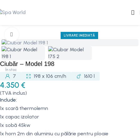
Mărește imaginea
LIVRARE IMEDIATĂ
Ciubăr – Model 198
În stoc
7
198 x 106 cm/h
1610 l
4.350
€
(TVA inclus)
Include:
1x scară thermolemn
1x capac izolator
1x sobă 45kw
1x horn 2m din aluminiu cu pălărie pentru ploaie