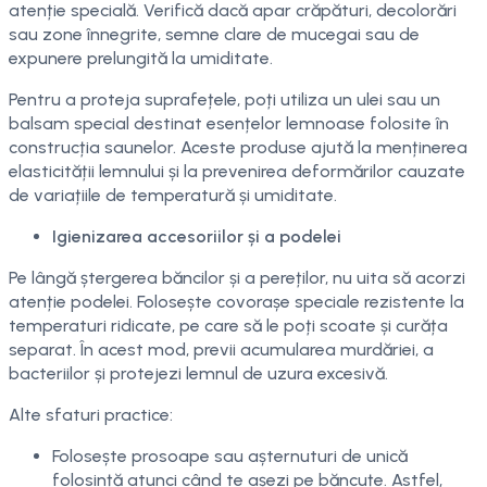
atenție specială. Verifică dacă apar crăpături, decolorări
sau zone înnegrite, semne clare de mucegai sau de
expunere prelungită la umiditate.
Pentru a proteja suprafețele, poți utiliza un ulei sau un
balsam special destinat esențelor lemnoase folosite în
construcția saunelor. Aceste produse ajută la menținerea
elasticității lemnului și la prevenirea deformărilor cauzate
de variațiile de temperatură și umiditate.
Igienizarea accesoriilor și a podelei
Pe lângă ștergerea băncilor și a pereților, nu uita să acorzi
atenție podelei. Folosește covorașe speciale rezistente la
temperaturi ridicate, pe care să le poți scoate și curăța
separat. În acest mod, previi acumularea murdăriei, a
bacteriilor și protejezi lemnul de uzura excesivă.
Alte sfaturi practice:
Folosește prosoape sau așternuturi de unică
folosință atunci când te așezi pe băncuțe. Astfel,