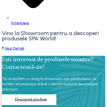
Întreținere
Vino la Showroom pentru a descoperi
produsele SPA World!
Vezi Detalii
Ești interesat de produsele noastre?
Contactează-ne!
Te așteptăm cu drag la showroom dar până atunci te
invităm să explorezi online colecția noastră de produse
premium.
Descoperă produse