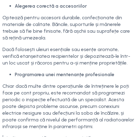
Alegerea corectă a accesoriilor
Optează pentru accesorii durabile, confecționate din
materiale de calitate. Băncile, suporturile și mânerele
trebuie să fie bine finisate, fără așchii sau suprafețe care
să rețină umezeala.
Dacă folosești uleiuri esențiale sau esențe aromate,
verifică etanșeitatea recipientelor și depozitează-le într-
un loc uscat și răcoros pentru a-și menține proprietățile.
Programarea unei mentenanțe profesionale
Chiar dacă multe dintre operațiunile de întreținere le poți
face pe cont propriu, este recomandat să programezi
periodic o inspecție efectuată de un specialist. Acesta
poate depista probleme ascunse, precum conexiuni
electrice nesigure sau defecțiuni la soba de încălzire, și
poate confirma că nivelul de performanță al radiatoarelor
infraroșii se menține în parametri optimi.