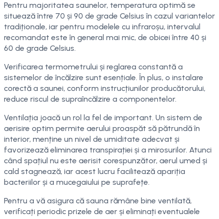
Pentru majoritatea saunelor, temperatura optimă se
situează între 70 și 90 de grade Celsius în cazul variantelor
tradiționale, iar pentru modelele cu infraroșu, intervalul
recomandat este în general mai mic, de obicei între 40 și
60 de grade Celsius.
Verificarea termometrului și reglarea constantă a
sistemelor de încălzire sunt esențiale. În plus, o instalare
corectă a saunei, conform instrucțiunilor producătorului,
reduce riscul de supraîncălzire a componentelor.
Ventilația joacă un rol la fel de important. Un sistem de
aerisire optim permite aerului proaspăt să pătrundă în
interior, menține un nivel de umiditate adecvat și
favorizează eliminarea transpirației și a mirosurilor. Atunci
când spațiul nu este aerisit corespunzător, aerul umed și
cald stagnează, iar acest lucru facilitează apariția
bacteriilor și a mucegaiului pe suprafețe.
Pentru a vă asigura că sauna rămâne bine ventilată,
verificați periodic prizele de aer și eliminați eventualele