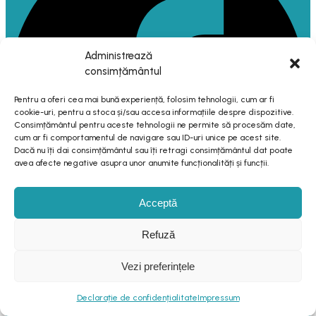
Administrează
consimțământul
Pentru a oferi cea mai bună experiență, folosim tehnologii, cum ar fi
cookie-uri, pentru a stoca și/sau accesa informațiile despre dispozitive.
Consimțământul pentru aceste tehnologii ne permite să procesăm date,
cum ar fi comportamentul de navigare sau ID-uri unice pe acest site.
Dacă nu îți dai consimțământul sau îți retragi consimțământul dat poate
avea afecte negative asupra unor anumite funcționalități și funcții.
Acceptă
Refuză
Date Firmă
Vezi preferințele
Declarație de confidențialitate
Impressum
SPAWORLD S.R.L.