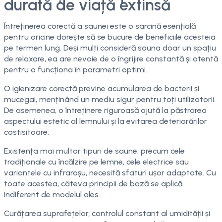
durată de viață extinsă
Întreținerea corectă a saunei este o sarcină esențială
pentru oricine dorește să se bucure de beneficiile acesteia
pe termen lung. Deși mulți consideră sauna doar un spațiu
de relaxare, ea are nevoie de o îngrijire constantă și atentă
pentru a funcționa în parametri optimi.
O igienizare corectă previne acumularea de bacterii și
mucegai, menținând un mediu sigur pentru toți utilizatorii.
De asemenea, o întreținere riguroasă ajută la păstrarea
aspectului estetic al lemnului și la evitarea deteriorărilor
costisitoare.
Existența mai multor tipuri de saune, precum cele
tradiționale cu încălzire pe lemne, cele electrice sau
variantele cu infraroșu, necesită sfaturi ușor adaptate. Cu
toate acestea, câteva principii de bază se aplică
indiferent de modelul ales.
Curățarea suprafețelor, controlul constant al umidității și