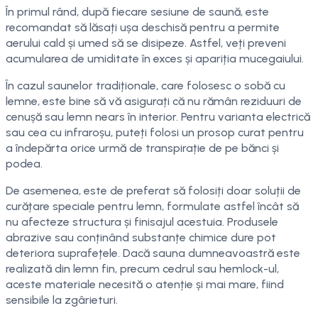
În primul rând, după fiecare sesiune de saună, este
recomandat să lăsați ușa deschisă pentru a permite
aerului cald și umed să se disipeze. Astfel, veți preveni
acumularea de umiditate în exces și apariția mucegaiului.
În cazul saunelor tradiționale, care folosesc o sobă cu
lemne, este bine să vă asigurați că nu rămân reziduuri de
cenușă sau lemn nears în interior. Pentru varianta electrică
sau cea cu infraroșu, puteți folosi un prosop curat pentru
a îndepărta orice urmă de transpirație de pe bănci și
podea.
De asemenea, este de preferat să folosiți doar soluții de
curățare speciale pentru lemn, formulate astfel încât să
nu afecteze structura și finisajul acestuia. Produsele
abrazive sau conținând substanțe chimice dure pot
deteriora suprafețele. Dacă sauna dumneavoastră este
realizată din lemn fin, precum cedrul sau hemlock-ul,
aceste materiale necesită o atenție și mai mare, fiind
sensibile la zgârieturi.