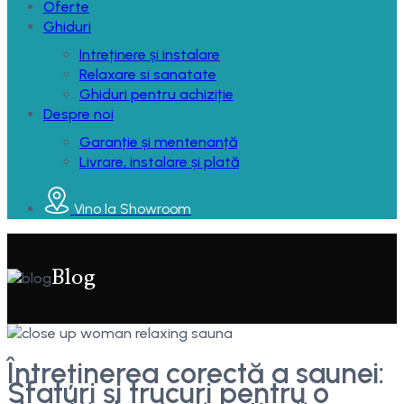
Oferte
Ghiduri
Intreținere și instalare
Relaxare si sanatate
Ghiduri pentru achiziție
Despre noi
Garanție și mentenanță
Livrare, instalare și plată
Vino la Showroom
Blog
Întreținerea corectă a saunei:
Sfaturi și trucuri pentru o