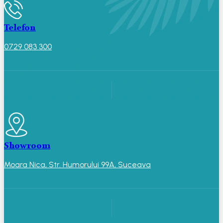
Telefon
0729 083 300‬‬
Showroom
Moara Nica, Str. Humorului 99A, Suceava