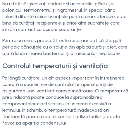
Nu uitați să igienizați periodic și accesoriile: găletușa,
polonicul, termometrul și higrometrul. În special când
folosiți diferite uleiuri esențiale pentru aromaterapie, este
bine să curățați recipientele și orice alte suprafețe care
intră în contact cu aceste substanțe.
Pentru un miros proaspăt, este recomandat să ștergeți
periodic băncuțele cu o soluție din apă călduță și oțet, care
ajută la eliminarea bacteriilor și a mirosurilor neplăcute.
Controlul temperaturii și ventilația
Pe lângă curățare, un alt aspect important în întreținerea
corectă a saunei ține de controlul temperaturii și de
asigurarea unei ventilații corespunzătoare. O temperatură
prea ridicată poate conduce la supraîncălzirea
componentelor electrice sau la uscarea excesivă a
lemnului. În schimb, o temperatură inadecvată ori
fluctuantă poate crea disconfort utilizatorilor și poate
favoriza apariția condensului.