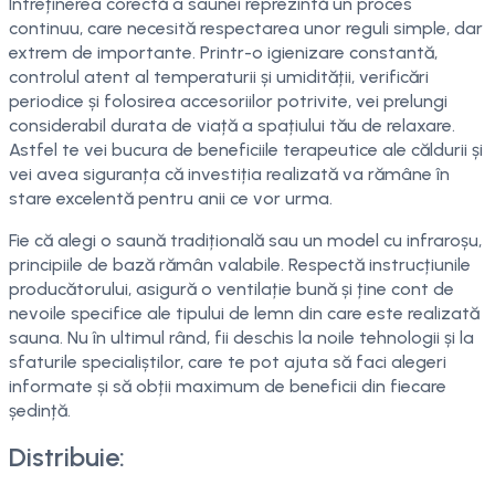
Întreținerea corectă a saunei reprezintă un proces
continuu, care necesită respectarea unor reguli simple, dar
extrem de importante. Printr-o igienizare constantă,
controlul atent al temperaturii și umidității, verificări
periodice și folosirea accesoriilor potrivite, vei prelungi
considerabil durata de viață a spațiului tău de relaxare.
Astfel te vei bucura de beneficiile terapeutice ale căldurii și
vei avea siguranța că investiția realizată va rămâne în
stare excelentă pentru anii ce vor urma.
Fie că alegi o saună tradițională sau un model cu infraroșu,
principiile de bază rămân valabile. Respectă instrucțiunile
producătorului, asigură o ventilație bună și ține cont de
nevoile specifice ale tipului de lemn din care este realizată
sauna. Nu în ultimul rând, fii deschis la noile tehnologii și la
sfaturile specialiștilor, care te pot ajuta să faci alegeri
informate și să obții maximum de beneficii din fiecare
ședință.
Distribuie: