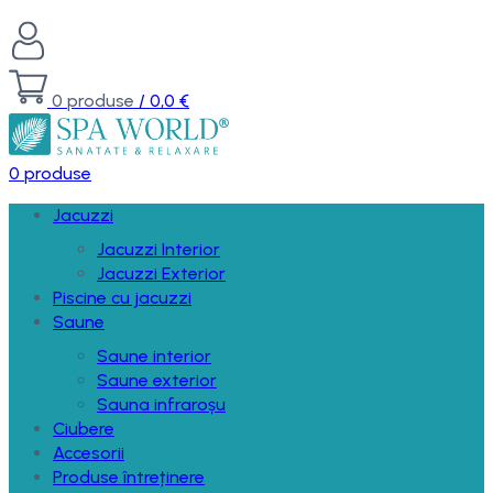
0
produse
/
0,0
€
0
produse
Jacuzzi
Jacuzzi Interior
Jacuzzi Exterior
Piscine cu jacuzzi
Saune
Saune interior
Saune exterior
Sauna infraroșu
Ciubere
Accesorii
Produse întreținere