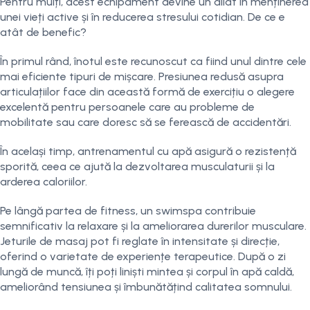
Pentru mulți, acest echipament devine un aliat în menținerea
unei vieți active și în reducerea stresului cotidian. De ce e
atât de benefic?
În primul rând, înotul este recunoscut ca fiind unul dintre cele
mai eficiente tipuri de mișcare. Presiunea redusă asupra
articulațiilor face din această formă de exercițiu o alegere
excelentă pentru persoanele care au probleme de
mobilitate sau care doresc să se ferească de accidentări.
În același timp, antrenamentul cu apă asigură o rezistență
sporită, ceea ce ajută la dezvoltarea musculaturii și la
arderea caloriilor.
Pe lângă partea de fitness, un swimspa contribuie
semnificativ la relaxare și la ameliorarea durerilor musculare.
Jeturile de masaj pot fi reglate în intensitate și direcție,
oferind o varietate de experiențe terapeutice. După o zi
lungă de muncă, îți poți liniști mintea și corpul în apă caldă,
ameliorând tensiunea și îmbunătățind calitatea somnului.