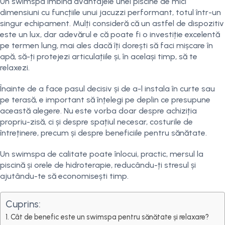
Un swimspa îmbină avantajele unei piscine de mici
dimensiuni cu funcțiile unui jacuzzi performant, totul într-un
singur echipament. Mulți consideră că un astfel de dispozitiv
este un lux, dar adevărul e că poate fi o investiție excelentă
pe termen lung, mai ales dacă îți dorești să faci mișcare în
apă, să-ți protejezi articulațiile și, în același timp, să te
relaxezi.
Înainte de a face pasul decisiv și de a-l instala în curte sau
pe terasă, e important să înțelegi pe deplin ce presupune
această alegere. Nu este vorba doar despre achiziția
propriu-zisă, ci și despre spațiul necesar, costurile de
întreținere, precum și despre beneficiile pentru sănătate.
Un swimspa de calitate poate înlocui, practic, mersul la
piscină și orele de hidroterapie, reducându-ți stresul și
ajutându-te să economisești timp.
Cuprins:
Cât de benefic este un swimspa pentru sănătate și relaxare?