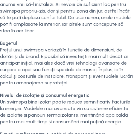
anume vrei să-l instalezi. Ai nevoie de suficient loc pentru
swimspa propriu-zis, dar și pentru zona din jur, astfel încât
să te poți deplasa confortabil. De asemenea, unele modele
pot fi amplasate la interior, iar altele sunt concepute să
stea în aer liber.
Bugetul
Prețul unui swimspa variază în funcție de dimensiuni, de
dotări și de brand. E posibil să investești mai mult decât ai
anticipat inițial, mai ales dacă vrei tehnologii avansate de
curgere a apei sau funcții speciale de masaj. În plus, ia în
calcul și costurile de instalare, transport și eventualele lucrări
pentru amenajarea suprafeței.
Nivelul de izolație și consumul energetic
Un swimspa bine izolat poate reduce semnificativ facturile
la energie. Modelele mai avansate vin cu sisteme eficiente
de izolație și panouri termoizolante, menținând apa caldă
pentru mai mult timp și consumând mai puțină energie.