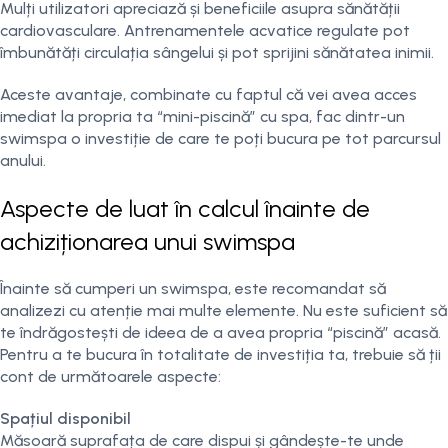
Mulți utilizatori apreciază și beneficiile asupra sănătății
cardiovasculare. Antrenamentele acvatice regulate pot
îmbunătăți circulația sângelui și pot sprijini sănătatea inimii.
Aceste avantaje, combinate cu faptul că vei avea acces
imediat la propria ta “mini-piscină” cu spa, fac dintr-un
swimspa o investiție de care te poți bucura pe tot parcursul
anului.
Aspecte de luat în calcul înainte de
achiziționarea unui swimspa
Înainte să cumperi un swimspa, este recomandat să
analizezi cu atenție mai multe elemente. Nu este suficient să
te îndrăgostești de ideea de a avea propria “piscină” acasă.
Pentru a te bucura în totalitate de investiția ta, trebuie să ții
cont de următoarele aspecte:
Spațiul disponibil
Măsoară suprafața de care dispui și gândește-te unde