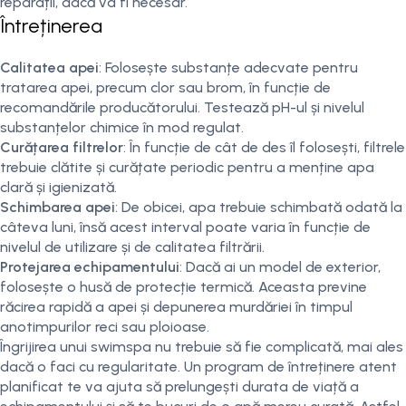
reparații, dacă va fi necesar.
Întreținerea
Calitatea apei
: Folosește substanțe adecvate pentru
tratarea apei, precum clor sau brom, în funcție de
recomandările producătorului. Testează pH-ul și nivelul
substanțelor chimice în mod regulat.
Curățarea filtrelor
: În funcție de cât de des îl folosești, filtrele
trebuie clătite și curățate periodic pentru a menține apa
clară și igienizată.
Schimbarea apei
: De obicei, apa trebuie schimbată odată la
câteva luni, însă acest interval poate varia în funcție de
nivelul de utilizare și de calitatea filtrării.
Protejarea echipamentului
: Dacă ai un model de exterior,
folosește o husă de protecție termică. Aceasta previne
răcirea rapidă a apei și depunerea murdăriei în timpul
anotimpurilor reci sau ploioase.
Îngrijirea unui swimspa nu trebuie să fie complicată, mai ales
dacă o faci cu regularitate. Un program de întreținere atent
planificat te va ajuta să prelungești durata de viață a