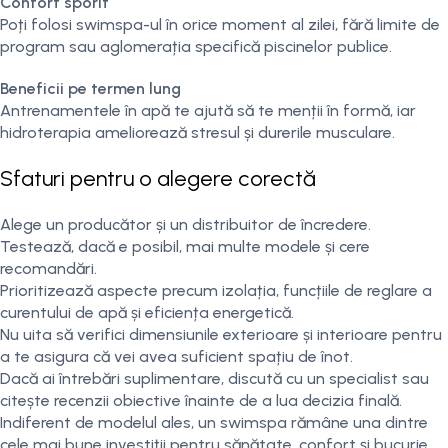
Confort sporit
Poți folosi swimspa-ul în orice moment al zilei, fără limite de
program sau aglomerația specifică piscinelor publice.
Beneficii pe termen lung
Antrenamentele în apă te ajută să te menții în formă, iar
hidroterapia ameliorează stresul și durerile musculare.
Sfaturi pentru o alegere corectă
Alege un producător și un distribuitor de încredere.
Testează, dacă e posibil, mai multe modele și cere
recomandări.
Prioritizează aspecte precum izolația, funcțiile de reglare a
curentului de apă și eficiența energetică.
Nu uita să verifici dimensiunile exterioare și interioare pentru
a te asigura că vei avea suficient spațiu de înot.
Dacă ai întrebări suplimentare, discută cu un specialist sau
citește recenzii obiective înainte de a lua decizia finală.
Indiferent de modelul ales, un swimspa rămâne una dintre
cele mai bune investiții pentru sănătate, confort și bucurie