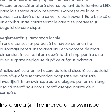
Funcții suplimentare și opțiuni de personalizare
Fiecare producător oferă diverse opțiuni: de la iluminare LED,
până la sisteme audio integrate. Gândește-te la ce îți
dorești cu adevărat și la ce vei folosi frecvent. Este bine să ai
un echilibru între caracteristicile care ți se potrivesc și
bugetul de care dispui.
Reglementări și autorizări locale
În unele zone, s-ar putea să fie nevoie de anumite
autorizații pentru instalarea unui echipament de mari
dimensiuni în curte. Informează-te din timp, pentru a nu
avea surprize neplăcute după ce ai făcut achiziția.
Analizează cu atenție fiecare detaliu și discută cu specialiști
care să-ți ofere recomandări adaptate nevoilor tale.
Investiția într-un swimspa este o alegere pe termen lung,
așa că merită să-i acorzi toată atenția înainte de a
cumpăra.
Instalarea și întreținerea unui swimspa