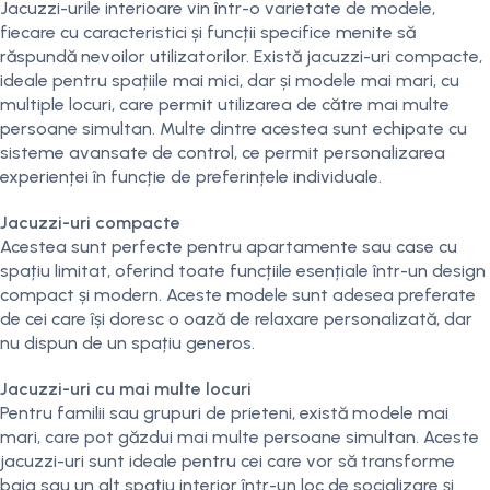
Jacuzzi-urile interioare vin într-o varietate de modele,
fiecare cu caracteristici și funcții specifice menite să
răspundă nevoilor utilizatorilor. Există jacuzzi-uri compacte,
ideale pentru spațiile mai mici, dar și modele mai mari, cu
multiple locuri, care permit utilizarea de către mai multe
persoane simultan. Multe dintre acestea sunt echipate cu
sisteme avansate de control, ce permit personalizarea
experienței în funcție de preferințele individuale.
Jacuzzi-uri compacte
Acestea sunt perfecte pentru apartamente sau case cu
spațiu limitat, oferind toate funcțiile esențiale într-un design
compact și modern. Aceste modele sunt adesea preferate
de cei care își doresc o oază de relaxare personalizată, dar
nu dispun de un spațiu generos.
Jacuzzi-uri cu mai multe locuri
Pentru familii sau grupuri de prieteni, există modele mai
mari, care pot găzdui mai multe persoane simultan. Aceste
jacuzzi-uri sunt ideale pentru cei care vor să transforme
baia sau un alt spațiu interior într-un loc de socializare și