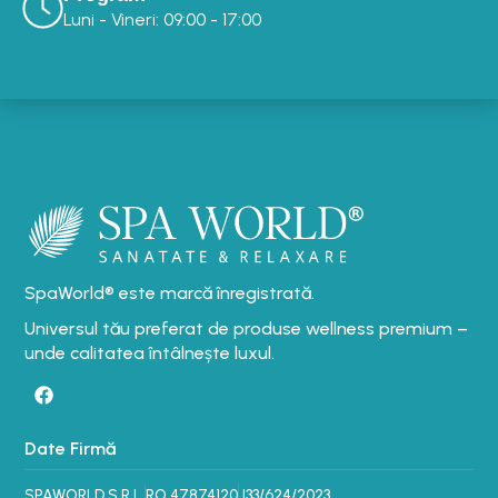
Luni - Vineri: 09:00 - 17:00
SpaWorld® este marcă înregistrată.
Universul tău preferat de produse wellness premium –
unde calitatea întâlnește luxul.
Date Firmă
SPAWORLD S.R.L.
RO 47874120
J33/624/2023