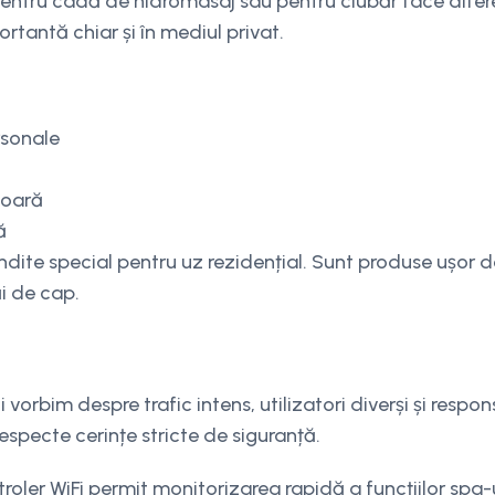
 pentru cadă de hidromasaj sau pentru ciubăr face difer
rtantă chiar și în mediul privat.
rsonale
șoară
ă
dite special pentru uz rezidențial. Sunt produse ușor d
ăi de cap.
vorbim despre trafic intens, utilizatori diverși și respon
 respecte cerințe stricte de siguranță.
oler WiFi permit monitorizarea rapidă a funcțiilor spa-u