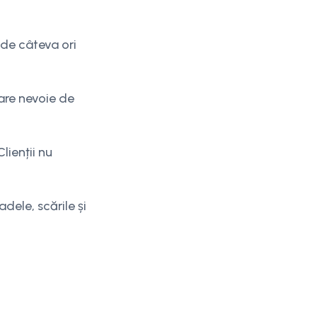
 de câteva ori
are nevoie de
lienții nu
dele, scările și