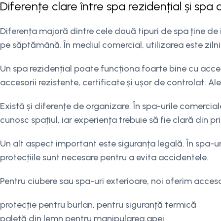
Diferențe clare între spa rezidențial și spa
Diferența majoră dintre cele două tipuri de spa ține de in
pe săptămână. În mediul comercial, utilizarea este zilni
Un spa rezidențial poate funcționa foarte bine cu acces
accesorii rezistente, certificate și ușor de controlat. A
Există și diferențe de organizare. În spa-urile comerciale,
cunosc spațiul, iar experiența trebuie să fie clară din pr
Un alt aspect important este siguranța legală. În spa-uri
protecțiile sunt necesare pentru a evita accidentele.
Pentru ciubere sau spa-uri exterioare, noi oferim acceso
protecție pentru burlan, pentru siguranță termică
paletă din lemn pentru manipularea apei