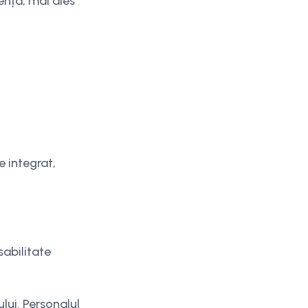
ența, mai ales
e integrat,
sabilitate
lui. Personalul