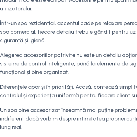
modul în care este echipat. Accesoriile pentru spa influ
utilizatorului.
Într-un spa rezidențial, accentul cade pe relaxare personal
spa comercial, fiecare detaliu trebuie gândit pentru uz 
siguranță și igienă.
Alegerea accesoriilor potrivite nu este un detaliu opțio
sisteme de control inteligente, până la elemente de sig
funcțional și bine organizat.
Diferențele apar și în priorități. Acasă, contează simpli
controlul și experiența uniformă pentru fiecare client s
Un spa bine accesorizat înseamnă mai puține probleme te
indiferent dacă vorbim despre intimitatea propriei curți
lung real.