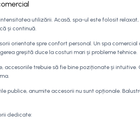
 comercial
tensitatea utilizării. Acasă, spa-ul este folosit relaxat,
că și continuă.
orii orientate spre confort personal. Un spa comercial 
legerea greșită duce la costuri mari și probleme tehnice.
 accesoriile trebuie să fie bine poziționate și intuitive. C
ima.
le publice, anumite accesorii nu sunt opționale. Balustra
rii dedicate: