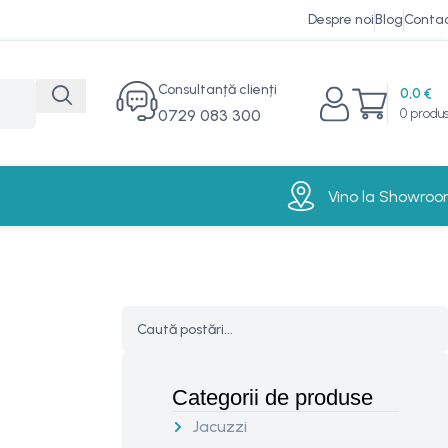
Despre noi
Blog
Conta
Consultanță clienți
0,0
€
0729 083 300‬
0
produ
Vino la Showro
Categorii de produse
Jacuzzi