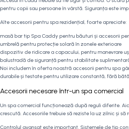
Accesul în cadă trebuie să fie sigur și comod. O scară
pentru copii sau persoane în vârstă. Siguranța este impo
Alte accesorii pentru spa rezidențial, foarte apreciate:
masă bar tip Spa Caddy pentru băuturi și accesorii pe
umbrelă pentru protecție solară în zonele exterioare
dispozitiv de ridicare a capacului, pentru manevrare u
balustradă de siguranță pentru stabilitate suplimentar
Noi includem în oferta noastră accesorii pentru spa gân
durabile și testate pentru utilizare constantă, fără băt
Accesorii necesare într-un spa comercial
Un spa comercial funcționează după reguli diferite. Aici 
crescută. Accesoriile trebuie să reziste la uz zilnic și să
Controlul avansat este important. Sistemele de tip contr