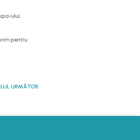
spa-ului,
orim pentru
OLUL URMĂTOR