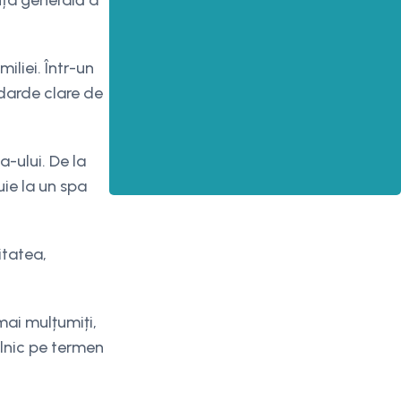
nța generală a
iliei. Într-un
ndarde clare de
a-ului. De la
uie la un spa
itatea,
mai mulțumiți,
ilnic pe termen