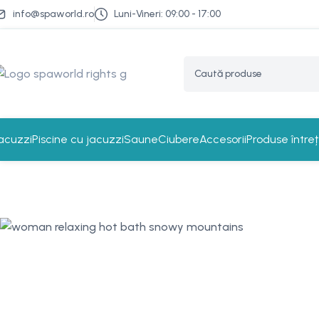
info@spaworld.ro
Luni-Vineri: 09:00 - 17:00
acuzzi
Piscine cu jacuzzi
Saune
Ciubere
Accesorii
Produse între