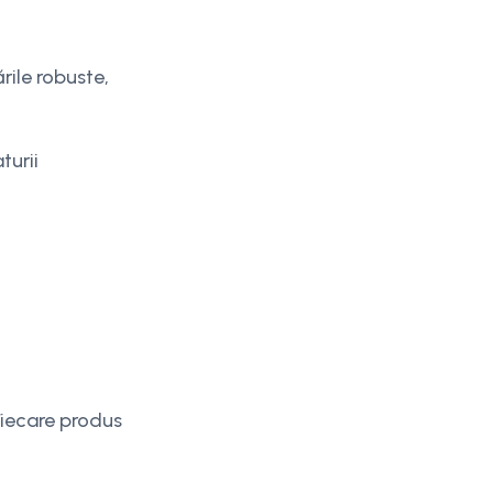
rile robuste,
turii
 Fiecare produs