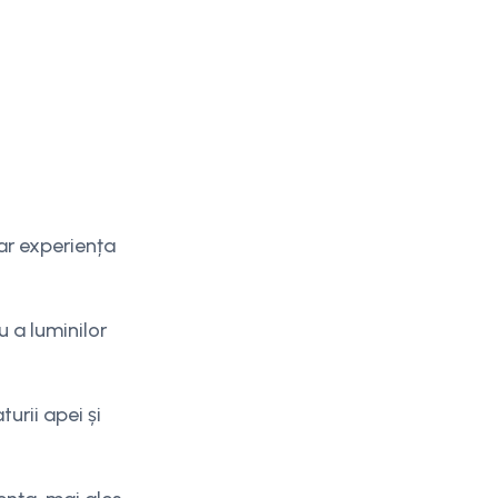
iar experiența
u a luminilor
urii apei și