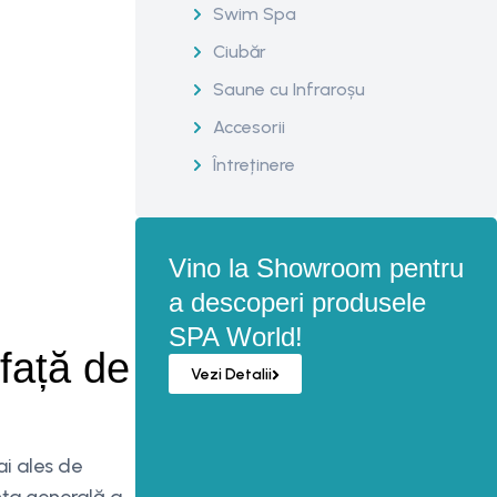
Swim Spa
Ciubăr
Saune cu Infraroșu
Accesorii
Întreținere
Vino la Showroom pentru
a descoperi produsele
SPA World!
față de
Vezi Detalii
ai ales de