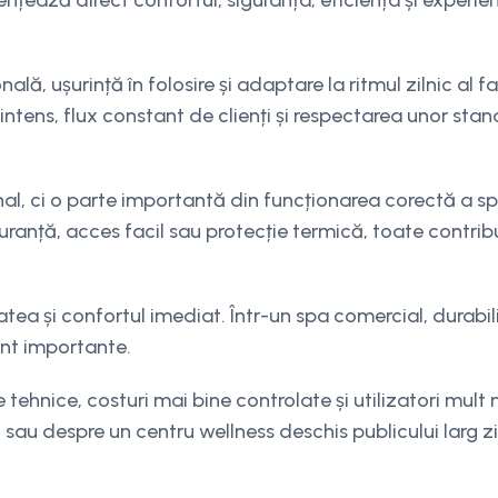
ențează direct confortul, siguranța, eficiența și experie
ă, ușurință în folosire și adaptare la ritmul zilnic al fam
intens, flux constant de clienți și respectarea unor sta
nal, ci o parte importantă din funcționarea corectă a sp
uranță, acces facil sau protecție termică, toate contrib
tatea și confortul imediat. Într-un spa comercial, durabil
unt importante.
hnice, costuri mai bine controlate și utilizatori mult 
 sau despre un centru wellness deschis publicului larg z