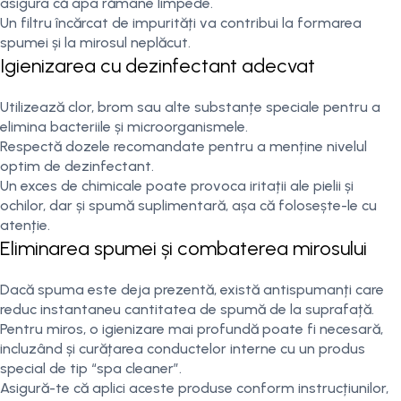
asigura că apa rămâne limpede.
Un filtru încărcat de impurități va contribui la formarea
spumei și la mirosul neplăcut.
Igienizarea cu dezinfectant adecvat
Utilizează clor, brom sau alte substanțe speciale pentru a
elimina bacteriile și microorganismele.
Respectă dozele recomandate pentru a menține nivelul
optim de dezinfectant.
Un exces de chimicale poate provoca iritații ale pielii și
ochilor, dar și spumă suplimentară, așa că folosește-le cu
atenție.
Eliminarea spumei și combaterea mirosului
Dacă spuma este deja prezentă, există antispumanți care
reduc instantaneu cantitatea de spumă de la suprafață.
Pentru miros, o igienizare mai profundă poate fi necesară,
incluzând și curățarea conductelor interne cu un produs
special de tip “spa cleaner”.
Asigură-te că aplici aceste produse conform instrucțiunilor,