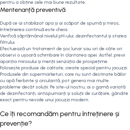
pentru a obține cele mai bune rezultate.
Mentenanță preventivă
După ce ai stabilizat apa și ai scăpat de spumă și miros,
întreținerea continuă este cheia.
Verifică săptămânal nivelul pH-ului, dezinfectantul și starea
filtrului.
Efectuează un tratament de șoc lunar sau ori de câte ori
observi o ușoară schimbare în claritatea apei. Astfel, previi
apariția mirosului și menții senzația de prospețime.
Folosește produse de calitate, create special pentru jacuzzi.
Produsele din supermarketuri, care nu sunt destinate băilor
cu apă fierbinte și circulantă, pot genera mai multe
probleme decât soluții. Pe site-ul nostru, ai o gamă variată
de dezinfectanți, antispumanți și soluții de curățare, gândite
exact pentru nevoile unui jacuzzi modern.
Ce îți recomandăm pentru întreținere și
prevenție?