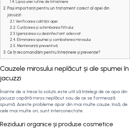
Lipsa unei rutine de întreținere
Pași importanți pentru un tratament corect al apei din
jacuzzi
Verificarea calității apei
Curățarea și schimbarea filtrului
Igienizarea cu dezinfectant adecvat
Eliminarea spumei și combaterea mirosului
Mentenanță preventivă
Ce îți recomandăm pentru întreținere și prevenție?
Cauzele mirosului neplăcut și ale spumei în
jacuzzi
Înainte de a trece la soluții, este util să înțelegi de ce apa din
jacuzzi capătă miros neplăcut sau de ce se formează
spumă. Aceste probleme apar din mai multe cauze, însă, de
cele mai multe ori, sunt interconectate.
Reziduuri organice și produse cosmetice