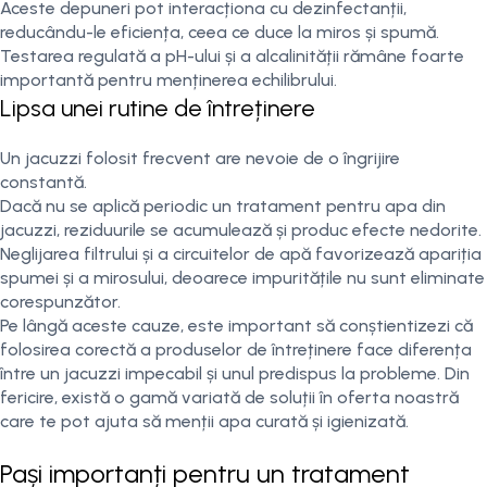
Aceste depuneri pot interacționa cu dezinfectanții,
reducându-le eficiența, ceea ce duce la miros și spumă.
Testarea regulată a pH-ului și a alcalinității rămâne foarte
importantă pentru menținerea echilibrului.
Lipsa unei rutine de întreținere
Un jacuzzi folosit frecvent are nevoie de o îngrijire
constantă.
Dacă nu se aplică periodic un tratament pentru apa din
jacuzzi, reziduurile se acumulează și produc efecte nedorite.
Neglijarea filtrului și a circuitelor de apă favorizează apariția
spumei și a mirosului, deoarece impuritățile nu sunt eliminate
corespunzător.
Pe lângă aceste cauze, este important să conștientizezi că
folosirea corectă a produselor de întreținere face diferența
între un jacuzzi impecabil și unul predispus la probleme. Din
fericire, există o gamă variată de soluții în oferta noastră
care te pot ajuta să menții apa curată și igienizată.
Pași importanți pentru un tratament