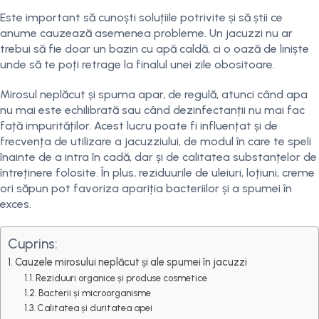
Este important să cunoști soluțiile potrivite și să știi ce
anume cauzează asemenea probleme. Un jacuzzi nu ar
trebui să fie doar un bazin cu apă caldă, ci o oază de liniște
unde să te poți retrage la finalul unei zile obositoare.
Mirosul neplăcut și spuma apar, de regulă, atunci când apa
nu mai este echilibrată sau când dezinfectanții nu mai fac
față impurităților. Acest lucru poate fi influențat și de
frecvența de utilizare a jacuzziului, de modul în care te speli
înainte de a intra în cadă, dar și de calitatea substanțelor de
întreținere folosite. În plus, reziduurile de uleiuri, loțiuni, creme
ori săpun pot favoriza apariția bacteriilor și a spumei în
exces.
Cuprins:
Cauzele mirosului neplăcut și ale spumei în jacuzzi
Reziduuri organice și produse cosmetice
Bacterii și microorganisme
Calitatea și duritatea apei