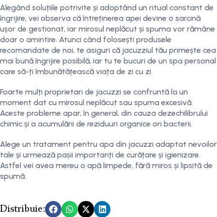
Alegând soluțiile potrivite și adoptând un ritual constant de
îngrijire, vei observa că întreținerea apei devine o sarcină
ușor de gestionat, iar mirosul neplăcut și spuma vor rămâne
doar o amintire. Atunci când folosești produsele
recomandate de noi, te asiguri că jacuzziul tău primește cea
mai bună îngrijire posibilă, iar tu te bucuri de un spa personal
care să-ți îmbunătățească viața de zi cu zi.
Foarte mulți proprietari de jacuzzi se confruntă la un
moment dat cu mirosul neplăcut sau spuma excesivă.
Aceste probleme apar, în general, din cauza dezechilibrului
chimic și a acumulării de reziduuri organice ori bacterii.
Alege un tratament pentru apa din jacuzzi adaptat nevoilor
tale și urmează pașii importanți de curățare și igienizare.
Astfel vei avea mereu o apă limpede, fără miros și lipsită de
spumă.
Distribuie: